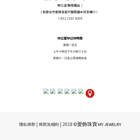
辦公室 聯絡電話 /
( 批發合作查詢及客戶服務基本訊息轉介 ）
＋852 2367 4004
辦公室辦公辦時間
星期一至五
上午十時至下午六時三十分
星期六丶日及公眾假期休息
愛飾珠寶
|​ ​
| 2018 ©
隱私條款
條款及細則
MY JEWELRY