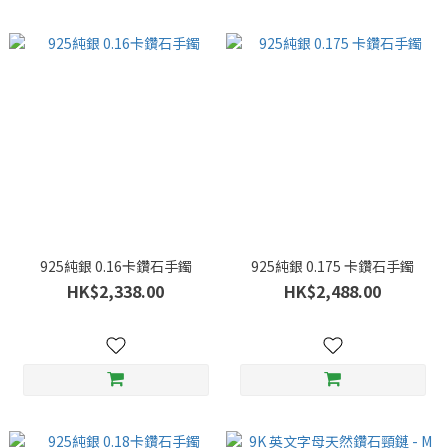
925純銀 0.16卡鑽石手鐲
925純銀 0.175 卡鑽石手鐲
HK$2,338.00
HK$2,488.00