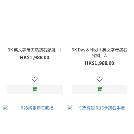
9K 英文字母天然鑽石頸鏈 - J
9K Day & Night 英文字母鑽石
頸鏈 - A
HK$1,988.00
HK$1,988.00