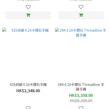
925純銀 0.16卡鑽石手鐲
18K 0.10卡鑽石 Threadline 手
鏈手繩
HK$2,348.00
HK$3,358.00
HK$6,388.00