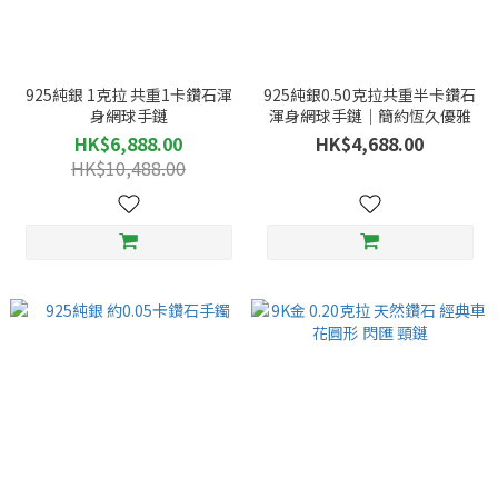
925純銀 1克拉 共重1卡鑽石渾
925純銀0.50克拉共重半卡鑽石
身網球手鏈
渾身網球手鏈｜簡約恆久優雅
HK$6,888.00
HK$4,688.00
HK$10,488.00