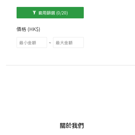
套用篩選
(0/20)
價格 (HK$)
~
關於我們