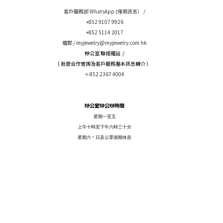
客戶服務部 WhatsApp (僅限訊息） /
+852 9107 9926
+852 5114 2017
電郵 /
myjewelry@myjewelry.com.hk
辦公室 聯絡電話 /
( 批發合作查詢及客戶服務基本訊息轉介 ）
＋852 2367 4004
辦公室辦公辦時間
星期一至五
上午十時至下午六時三十分
星期六丶日及公眾假期休息