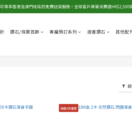
00即可尊享香港及澳門地區的免費送貨服務！全球客戶單筆消費達HK$2,50
折
鑽石/珠寶首飾
專屬預訂系列
證書鑽石
其他配
篩
精選6折優惠