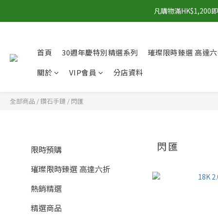
凡購物滿HK$1,2
首頁
30週年慶特別精選系列
璀璨限時臻選 高達六
關於
VIP會員
分店資料
全部商品
/
鑽石手鏈
/
閃匯
閃匯
限時預購
璀璨限時臻選 高達六折
熱銷精選
精選商品