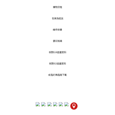
​購物流程
包裝及配送
維修保養
鑽石知識
核對GIA證書資料
核對IGI證書資料
戒指尺碼指南下載