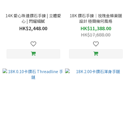
14K 愛心珠邊鑽石手鍊 | 立體愛
18K 鑽石手鍊｜玫瑰金蜂巢鏈
心 | 閃耀細膩
設計 極簡幾何風格
HK$2,448.00
HK$11,388.00
HK$17,688.00