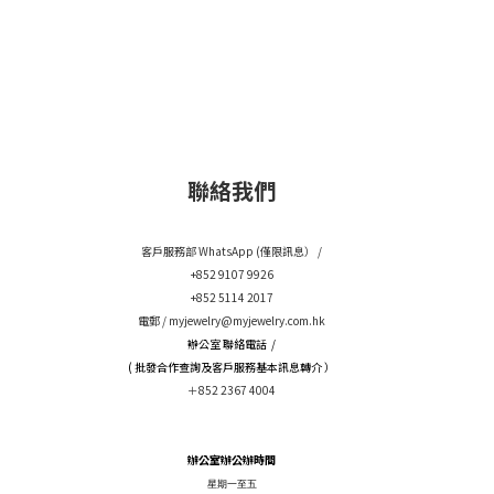
聯絡我們
客戶服務部 WhatsApp (僅限訊息） /
+852 9107 9926
+852 5114 2017
電郵 /
myjewelry@myjewelry.com.hk
辦公室 聯絡電話 /
( 批發合作查詢及客戶服務基本訊息轉介 ）
＋852 2367 4004
辦公室辦公辦時間
星期一至五