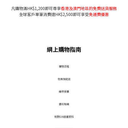
凡購物滿HK$1,200即可尊享
香港及澳門地區的免費送貨服務
全球客戶單筆消費達HK$2,500即可享受
免運費優惠
網上購物指南
​購物流程
包裝及配送
維修保養
鑽石知識
核對GIA證書資料