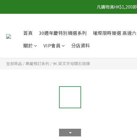
凡購物滿HK$1,2
首頁
30週年慶特別精選系列
璀璨限時臻選 高達六
關於
VIP會員
分店資料
全部商品
/
專屬預訂系列
/
9K 英文字母鑽石項鍊