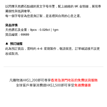
以閃爍天然鑽石點綴的英文字母吊墜，配上細緻的 9K 金頸鏈，展現專
屬個性與低調奢華。
每一個字母皆為您度身訂製，是送禮與自用的心意之選。
貨品詳情
天然鑽石及金重：9pcs - 0.026ct | 1gm
貨品編號：69689
預訂提醒
🔔
4–6
此為預訂貨品，需時約
星期製作，敬請留意。訂單確認後不設更
改或取消。
凡購物滿HK$1,200即可尊享
香港及澳門地區的免費送貨服務
全球客戶單筆消費達HK$2,500即可享受
免運費優惠