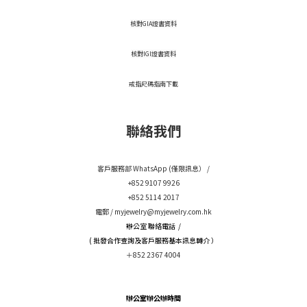
核對GIA證書資料
核對IGI證書資料
戒指尺碼指南下載
聯絡我們
客戶服務部 WhatsApp (僅限訊息） /
+852 9107 9926
+852 5114 2017
電郵 /
myjewelry@myjewelry.com.hk
辦公室 聯絡電話 /
( 批發合作查詢及客戶服務基本訊息轉介 ）
＋852 2367 4004
辦公室辦公辦時間