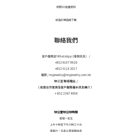
核對IGI證書資料
戒指尺碼指南下載
聯絡我們
客戶服務部 WhatsApp (僅限訊息） /
+852 9107 9926
+852 5114 2017
電郵 /
myjewelry@myjewelry.com.hk
辦公室 聯絡電話 /
( 批發合作查詢及客戶服務基本訊息轉介 ）
＋852 2367 4004
辦公室辦公辦時間
星期一至五
上午十時至下午六時三十分
星期六丶日及公眾假期休息