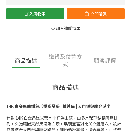
加入購物車
立即購買
加入追蹤清單
送貨及付款方
商品描述
顧客評價
式
商品描述
14K 白金黑白鑽葉形垂墜吊墜 | 葉片串 | 大自然與摩登時尚
這款 14K 白金吊墜以葉片串連為主題，由多片葉形結構層層排
列，交錯鑲嵌天然黑鑽及白鑽，展現豐富對比與立體層次。設計
靈感結合大自然與摩登時尚，細節精緻高貴，適合宴會、正式聚