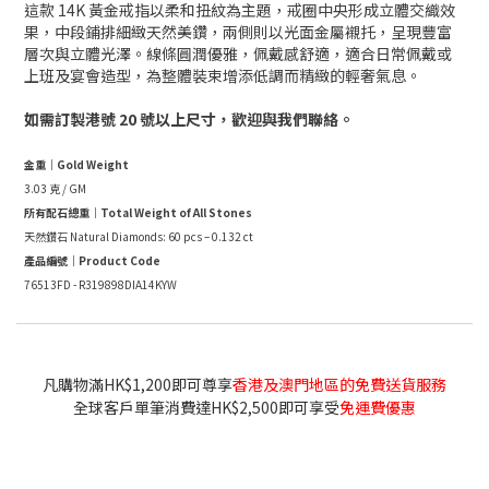
這款 14K 黃金戒指以柔和扭紋為主題，戒圈中央形成立體交織效
果，中段鋪排細緻天然美鑽，兩側則以光面金屬襯托，呈現豐富
層次與立體光澤。線條圓潤優雅，佩戴感舒適，適合日常佩戴或
上班及宴會造型，為整體裝束增添低調而精緻的輕奢氣息。
如需訂製港號 20 號以上尺寸，歡迎與我們聯絡。
金重｜Gold Weight
3.03 克 / GM
所有配石總重｜Total Weight of All Stones
天然鑽石 Natural Diamonds: 60 pcs – 0.132 ct
產品編號｜Product Code
76513FD - R319898DIA14KYW
凡購物滿HK$1,200即可尊享
香港及澳門地區的免費送貨服務
全球客戶單筆消費達HK$2,500即可享受
免運費優惠