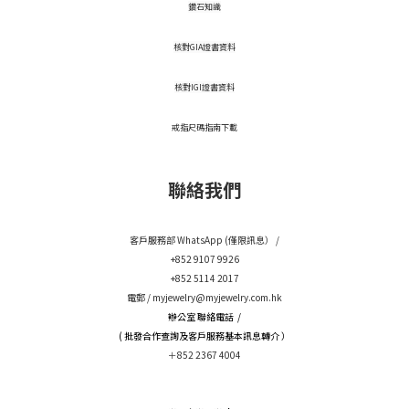
鑽石知識
核對GIA證書資料
核對IGI證書資料
戒指尺碼指南下載
聯絡我們
客戶服務部 WhatsApp (僅限訊息） /
+852 9107 9926
+852 5114 2017
電郵 /
myjewelry@myjewelry.com.hk
辦公室 聯絡電話 /
( 批發合作查詢及客戶服務基本訊息轉介 ）
＋852 2367 4004