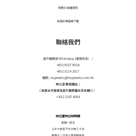
核對IGI證書資料
戒指尺碼指南下載
聯絡我們
客戶服務部 WhatsApp (僅限訊息） /
+852 9107 9926
+852 5114 2017
電郵 /
myjewelry@myjewelry.com.hk
辦公室 聯絡電話 /
( 批發合作查詢及客戶服務基本訊息轉介 ）
＋852 2367 4004
辦公室辦公辦時間
星期一至五
上午十時至下午六時三十分
星期六丶日及公眾假期休息