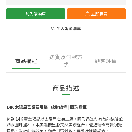
加入購物車
立即購買
加入追蹤清單
送貨及付款方
商品描述
顧客評價
式
商品描述
14K 太陽星芒鑽石吊墜 | 放射線條 | 圓珠邊框
這款 14K 黃金項鏈以太陽星芒為主題，圓形吊墜刻有放射線條並
飾以圓珠邊框，中央鑲嵌星形天然美鑽組合，營造璀璨高貴視覺
焦點。設計細緻奢華，適合日常佩戴、宴會及節慶場合。