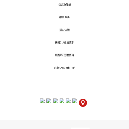
包裝及配送
維修保養
鑽石知識
核對GIA證書資料
核對IGI證書資料
戒指尺碼指南下載