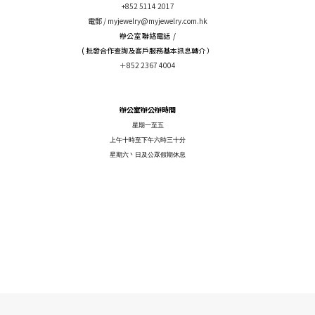
+852 5114 2017
電郵 /
myjewelry@myjewelry.com.hk
辦公室 聯絡電話 /
( 批發合作查詢及客戶服務基本訊息轉介 ）
＋852 2367 4004
辦公室辦公辦時間
星期一至五
上午十時至下午六時三十分
星期六丶日及公眾假期休息