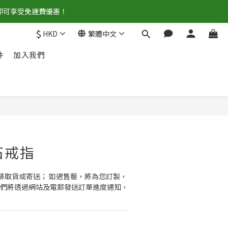
0即可享受免運費優惠！
$
HKD
繁體中文
件
加入我們
立即購買
石戒指
安排取貨或寄送； 如遇售罄，將為您訂製，
。 我們將透過網站及電郵發送訂單進度通知，