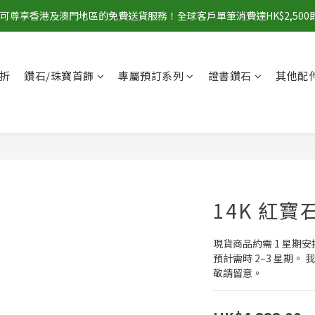
00即可尊享香港及澳門地區的免費送貨服務！全球客戶單筆消費達HK$2,50
折
鑽石/珠寶首飾
專屬預訂系列
證書鑽石
其他配
14K 紅寶
現貨商品約需 1 星期
預計需時 2–3 星期
敬請留意。