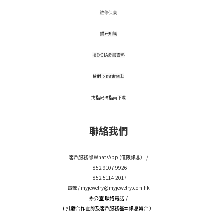
維修保養
鑽石知識
核對GIA證書資料
核對IGI證書資料
戒指尺碼指南下載
聯絡我們
客戶服務部 WhatsApp (僅限訊息） /
+852 9107 9926
+852 5114 2017
電郵 /
myjewelry@myjewelry.com.hk
辦公室 聯絡電話 /
( 批發合作查詢及客戶服務基本訊息轉介 ）