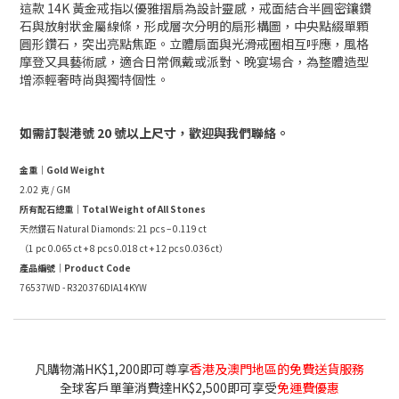
這款 14K 黃金戒指以優雅摺扇為設計靈感，戒面結合半圓密鑲鑽
石與放射狀金屬線條，形成層次分明的扇形構圖，中央點綴單顆
圓形鑽石，突出亮點焦距。立體扇面與光滑戒圈相互呼應，風格
摩登又具藝術感，適合日常佩戴或派對、晚宴場合，為整體造型
增添輕奢時尚與獨特個性。
如需訂製港號 20 號以上尺寸，歡迎與我們聯絡。
金重｜Gold Weight
2.02 克 / GM
所有配石總重｜Total Weight of All Stones
天然鑽石 Natural Diamonds: 21 pcs – 0.119 ct
（1 pc 0.065 ct + 8 pcs 0.018 ct + 12 pcs 0.036 ct）
產品編號｜Product Code
76537WD - R320376DIA14KYW
凡購物滿HK$1,200即可尊享
香港及澳門地區的免費送貨服務
全球客戶單筆消費達HK$2,500即可享受
免運費優惠