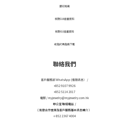
鑽石知識
核對GIA證書資料
核對IGI證書資料
戒指尺碼指南下載
聯絡我們
客戶服務部 WhatsApp (僅限訊息） /
+852 9107 9926
+852 5114 2017
電郵 /
myjewelry@myjewelry.com.hk
辦公室 聯絡電話 /
( 批發合作查詢及客戶服務基本訊息轉介 ）
＋852 2367 4004