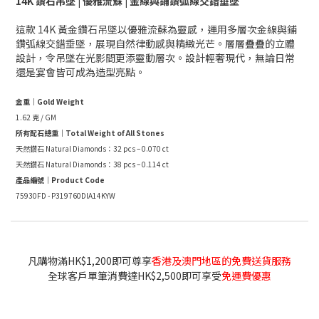
14K 鑽石吊墜 | 優雅流蘇 | 金線與鋪鑽弧線交錯垂墜
這款 14K 黃金鑽石吊墜以優雅流蘇為靈感，運用多層次金線與鋪
鑽弧線交錯垂墜，展現自然律動感與精緻光芒。層層疊疊的立體
設計，令吊墜在光影間更添靈動層次。設計輕奢現代，無論日常
還是宴會皆可成為造型亮點。
金重｜Gold Weight
1.62 克 / GM
所有配石總重｜Total Weight of All Stones
天然鑽石 Natural Diamonds：32 pcs – 0.070 ct
天然鑽石 Natural Diamonds：38 pcs – 0.114 ct
產品編號｜Product Code
75930FD - P319760DIA14KYW
凡購物滿HK$1,200即可尊享
香港及澳門地區的免費送貨服務
全球客戶單筆消費達HK$2,500即可享受
免運費優惠