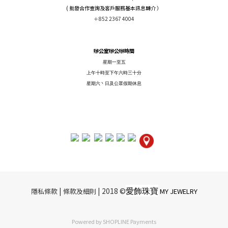
( 批發合作查詢及客戶服務基本訊息轉介 ）
＋852 2367 4004
辦公室辦公辦時間
星期一至五
上午十時至下午六時三十分
星期六丶日及公眾假期休息
愛飾珠寶
|​ ​
| 2018 ©
隱私條款
條款及細則
MY JEWELRY
Powered by
SHOPLINE Payments