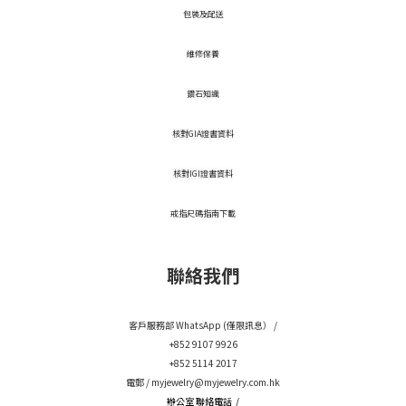
包裝及配送
維修保養
鑽石知識
核對GIA證書資料
核對IGI證書資料
戒指尺碼指南下載
聯絡我們
客戶服務部 WhatsApp (僅限訊息） /
+852 9107 9926
+852 5114 2017
電郵 /
myjewelry@myjewelry.com.hk
辦公室 聯絡電話 /