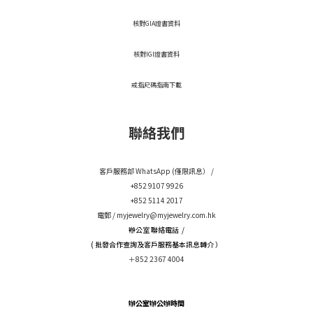
核對GIA證書資料
核對IGI證書資料
戒指尺碼指南下載
聯絡我們
客戶服務部 WhatsApp (僅限訊息） /
+852 9107 9926
+852 5114 2017
電郵 /
myjewelry@myjewelry.com.hk
辦公室 聯絡電話 /
( 批發合作查詢及客戶服務基本訊息轉介 ）
＋852 2367 4004
辦公室辦公辦時間