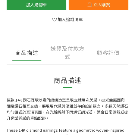
加入購物車
立即購買
加入追蹤清單
送貨及付款方
商品描述
顧客評價
式
商品描述
這款 14K 鑽石耳環以幾何編織造型呈現立體層次美感，拋光金屬面與
細緻鑽石相互交錯，展現現代感與優雅並存的設計語言。多顆天然鑽石
均勻鑲嵌於耳環表面，在光線折射下閃爍低調光芒，適合日常佩戴或提
升造型質感的重點配飾。
These 14K diamond earrings feature a geometric woven-inspired