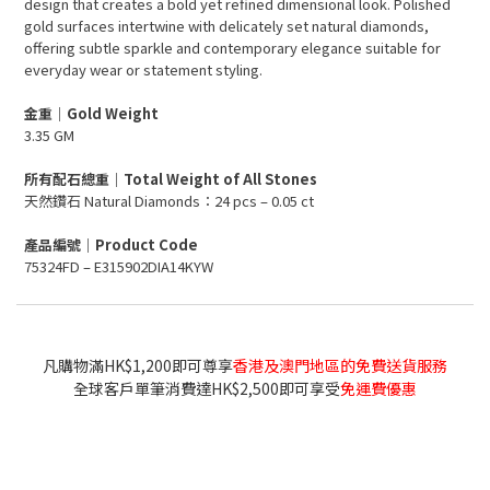
design that creates a bold yet refined dimensional look. Polished
gold surfaces intertwine with delicately set natural diamonds,
offering subtle sparkle and contemporary elegance suitable for
everyday wear or statement styling.
金重｜Gold Weight
3.35 GM
所有配石總重｜Total Weight of All Stones
天然鑽石 Natural Diamonds：24 pcs – 0.05 ct
產品編號｜Product Code
75324FD – E315902DIA14KYW
凡購物滿HK$1,200即可尊享
香港及澳門地區的免費送貨服務
全球客戶單筆消費達HK$2,500即可享受
免運費優惠