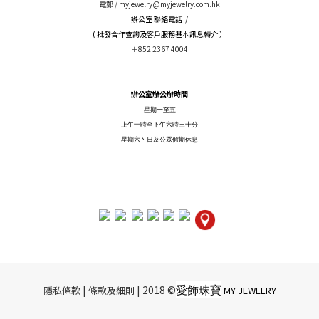
電郵 /
myjewelry@myjewelry.com.hk
辦公室 聯絡電話 /
( 批發合作查詢及客戶服務基本訊息轉介 ）
＋852 2367 4004
辦公室辦公辦時間
星期一至五
上午十時至下午六時三十分
星期六丶日及公眾假期休息
愛飾珠寶
|​ ​
| 2018 ©
隱私條款
條款及細則
MY JEWELRY