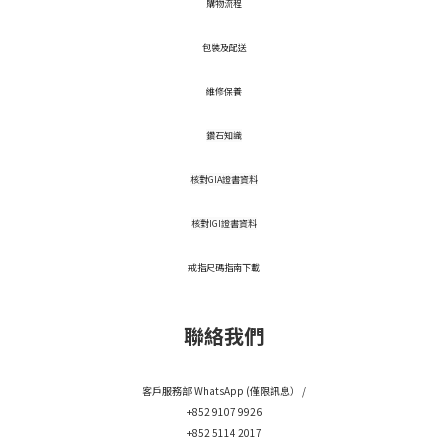
​購物流程
包裝及配送
維修保養
鑽石知識
核對GIA證書資料
核對IGI證書資料
戒指尺碼指南下載
聯絡我們
客戶服務部 WhatsApp (僅限訊息） /
+852 9107 9926
+852 5114 2017