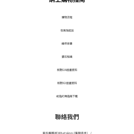
​購物流程
包裝及配送
維修保養
鑽石知識
核對GIA證書資料
核對IGI證書資料
戒指尺碼指南下載
聯絡我們
客戶服務部 WhatsApp (僅限訊息） /