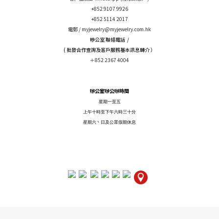
+852 9107 9926
+852 5114 2017
電郵 /
myjewelry@myjewelry.com.hk
辦公室 聯絡電話 /
( 批發合作查詢及客戶服務基本訊息轉介 ）
＋852 2367 4004
辦公室辦公辦時間
星期一至五
上午十時至下午六時三十分
星期六丶日及公眾假期休息