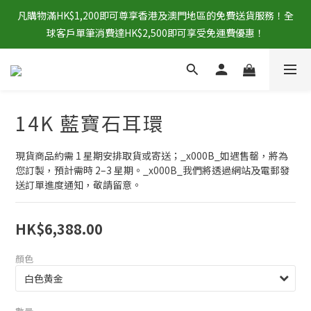
凡購物滿HK$1,200即可尊享香港及澳門地區的免費送貨服務！全
球客戶單筆消費達HK$2,500即可享受免運費優惠！
14K 藍寶石耳環
現貨商品約需 1 星期安排取貨或寄送；_x000B_如遇售罄，將為
您訂製，預計需時 2–3 星期。_x000B_我們將透過網站及電郵發
送訂單進度通知，敬請留意。
HK$6,388.00
顏色