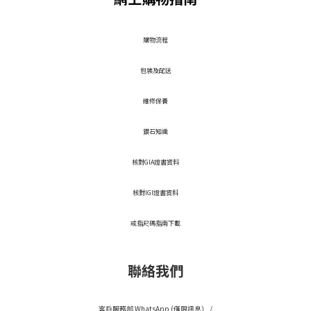
​購物流程
包裝及配送
維修保養
鑽石知識
核對GIA證書資料
核對IGI證書資料
戒指尺碼指南下載
聯絡我們
客戶服務部 WhatsApp (僅限訊息） /