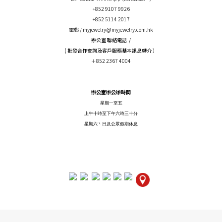
+852 9107 9926
+852 5114 2017
電郵 /
myjewelry@myjewelry.com.hk
辦公室 聯絡電話 /
( 批發合作查詢及客戶服務基本訊息轉介 ）
＋852 2367 4004
辦公室辦公辦時間
星期一至五
上午十時至下午六時三十分
星期六丶日及公眾假期休息