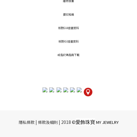
維修保養
鑽石知識
核對GIA證書資料
核對IGI證書資料
戒指尺碼指南下載
愛飾珠寶
|​ ​
| 2018 ©
隱私條款
條款及細則
MY JEWELRY