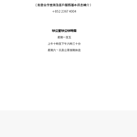
( 批發合作查詢及客戶服務基本訊息轉介 ）
＋852 2367 4004
辦公室辦公辦時間
星期一至五
上午十時至下午六時三十分
星期六丶日及公眾假期休息