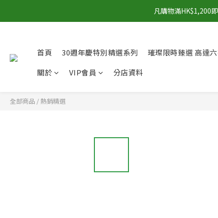
凡購物滿HK$1,2
首頁
30週年慶特別精選系列
璀璨限時臻選 高達六
關於
VIP會員
分店資料
全部商品
/
熱銷精選