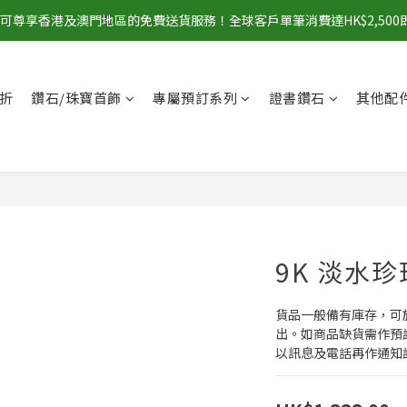
00即可尊享香港及澳門地區的免費送貨服務！全球客戶單筆消費達HK$2,50
折
鑽石/珠寶首飾
專屬預訂系列
證書鑽石
其他配
9K 淡水
貨品一般備有庫存，可
出。如商品缺貨需作預
以訊息及電話再作通知