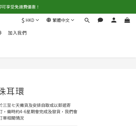
0即可享受免運費優惠！
$
HKD
繁體中文
件
加入我們
立即購買
珍珠耳環
於三至七天備貨及安排自取或以郵遞寄
訂，需時約4-6星期會完成及發貨，我們會
訂單相關情況