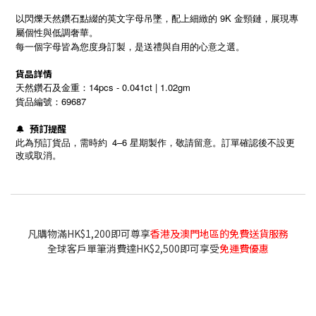
以閃爍天然鑽石點綴的英文字母吊墜，配上細緻的 9K 金頸鏈，展現專
屬個性與低調奢華。
每一個字母皆為您度身訂製，是送禮與自用的心意之選。
貨品詳情
天然鑽石及金重：14pcs - 0.041ct | 1.02gm
貨品編號：69687
預訂提醒
🔔
4–6
此為預訂貨品，需時約
星期製作，敬請留意。訂單確認後不設更
改或取消。
凡購物滿HK$1,200即可尊享
香港及澳門地區的免費送貨服務
全球客戶單筆消費達HK$2,500即可享受
免運費優惠