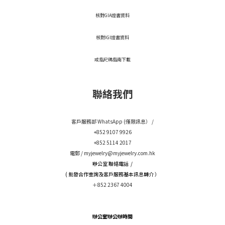
核對GIA證書資料
核對IGI證書資料
戒指尺碼指南下載
聯絡我們
客戶服務部 WhatsApp (僅限訊息） /
+852 9107 9926
+852 5114 2017
電郵 /
myjewelry@myjewelry.com.hk
辦公室 聯絡電話 /
( 批發合作查詢及客戶服務基本訊息轉介 ）
＋852 2367 4004
辦公室辦公辦時間