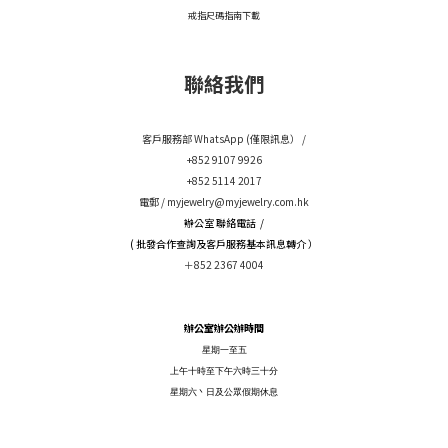
戒指尺碼指南下載
聯絡我們
客戶服務部 WhatsApp (僅限訊息） /
+852 9107 9926
+852 5114 2017
電郵 /
myjewelry@myjewelry.com.hk
辦公室 聯絡電話 /
( 批發合作查詢及客戶服務基本訊息轉介 ）
＋852 2367 4004
辦公室辦公辦時間
星期一至五
上午十時至下午六時三十分
星期六丶日及公眾假期休息