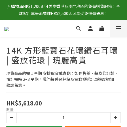
凡購物滿HK$1,200即可尊享香港及澳門地區的免費送貨服務！全
球客戶單筆消費達HK$2,500即可享受免運費優惠！
14K 方形藍寶石花環鑽石耳環
| 盛放花環 | 瑰麗高貴
現貨商品約需 1 星期 安排取貨或寄送；如遇售罄，將為您訂製，
預計需時 2–3 星期。我們將透過網站及電郵發送訂單進度通知，
敬請留意。
HK$5,618.00
數量