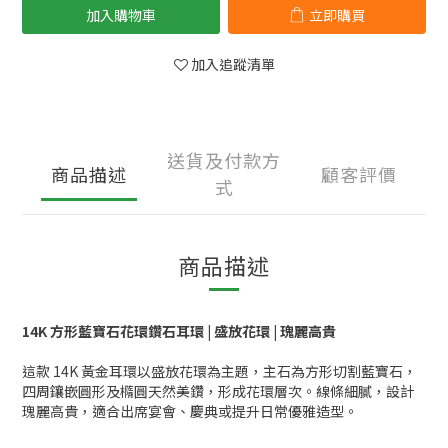
加入購物車
立即購買
加入追蹤清單
送貨及付款方
商品描述
顧客評價
式
商品描述
14K 方形藍寶石花環鑽石耳環 | 盛放花環 | 瑰麗高貴
這款 14K 黃金耳環以盛放花環為主題，主石為方形切割藍寶石，
四周鑲嵌圓形及橢圓天然美鑽，形成花環層次。線條細膩，設計
瑰麗高貴，適合出席宴會、慶典或提升日常優雅造型。