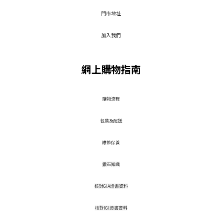
門市地址
加入我們
網上購物指南
​購物流程
包裝及配送
維修保養
鑽石知識
核對GIA證書資料
核對IGI證書資料