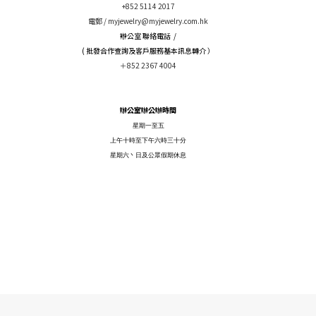
+852 5114 2017
電郵 /
myjewelry@myjewelry.com.hk
辦公室 聯絡電話 /
( 批發合作查詢及客戶服務基本訊息轉介 ）
＋852 2367 4004
辦公室辦公辦時間
星期一至五
上午十時至下午六時三十分
星期六丶日及公眾假期休息