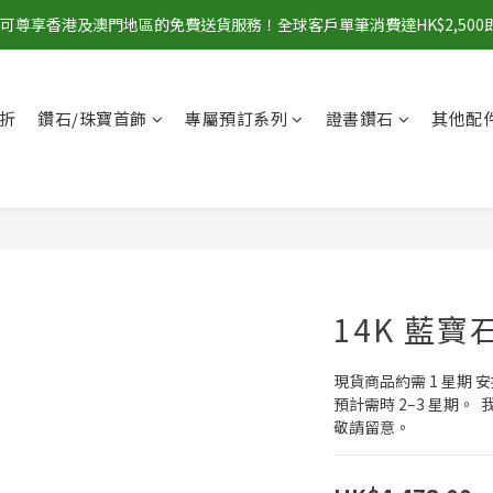
00即可尊享香港及澳門地區的免費送貨服務！全球客戶單筆消費達HK$2,50
折
鑽石/珠寶首飾
專屬預訂系列
證書鑽石
其他配
14K 藍寶
現貨商品約需 1 星期
預計需時 2–3 星期
敬請留意。