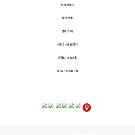
包裝及配送
維修保養
鑽石知識
核對GIA證書資料
核對IGI證書資料
戒指尺碼指南下載