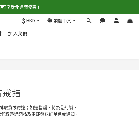
0即可享受免運費優惠！
$
HKD
繁體中文
件
加入我們
立即購買
石戒指
 安排取貨或寄送；如遇售罄，將為您訂製，
。  我們將透過網站及電郵發送訂單進度通知，