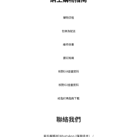
​購物流程
包裝及配送
維修保養
鑽石知識
核對GIA證書資料
核對IGI證書資料
戒指尺碼指南下載
聯絡我們
客戶服務部 WhatsApp (僅限訊息） /