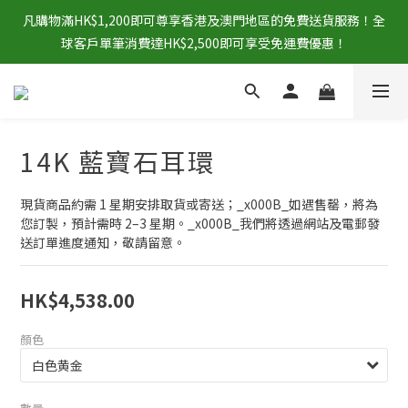
凡購物滿HK$1,200即可尊享香港及澳門地區的免費送貨服務！全
球客戶單筆消費達HK$2,500即可享受免運費優惠！
14K 藍寶石耳環
現貨商品約需 1 星期安排取貨或寄送；_x000B_如遇售罄，將為
您訂製，預計需時 2–3 星期。_x000B_我們將透過網站及電郵發
送訂單進度通知，敬請留意。
HK$4,538.00
顏色