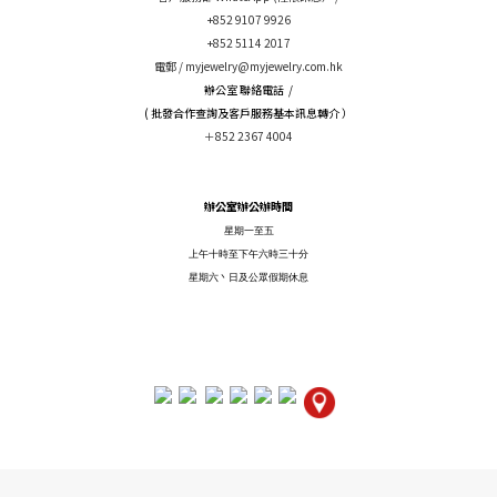
+852 9107 9926
+852 5114 2017
電郵 /
myjewelry@myjewelry.com.hk
辦公室 聯絡電話 /
( 批發合作查詢及客戶服務基本訊息轉介 ）
＋852 2367 4004
辦公室辦公辦時間
星期一至五
上午十時至下午六時三十分
星期六丶日及公眾假期休息