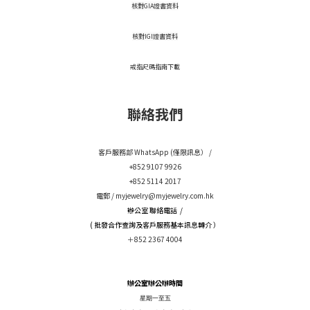
核對GIA證書資料
核對IGI證書資料
戒指尺碼指南下載
聯絡我們
客戶服務部 WhatsApp (僅限訊息） /
+852 9107 9926
+852 5114 2017
電郵 /
myjewelry@myjewelry.com.hk
辦公室 聯絡電話 /
( 批發合作查詢及客戶服務基本訊息轉介 ）
＋852 2367 4004
辦公室辦公辦時間
星期一至五