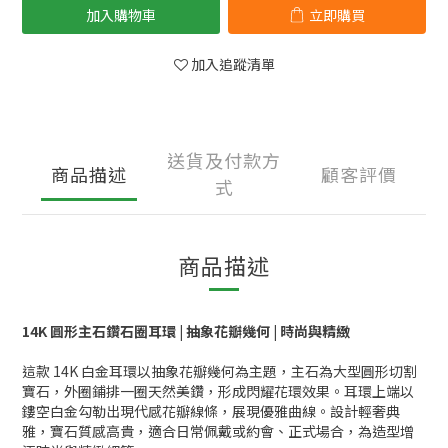
加入購物車
立即購買
加入追蹤清單
送貨及付款方
商品描述
顧客評價
式
商品描述
14K 圓形主石鑽石圈耳環 | 抽象花瓣幾何 | 時尚與精緻
這款 14K 白金耳環以抽象花瓣幾何為主題，主石為大型圓形切割
寶石，外圈鋪排一圈天然美鑽，形成閃耀花環效果。耳環上端以
鏤空白金勾勒出現代感花瓣線條，展現優雅曲線。設計輕奢典
雅，寶石質感高貴，適合日常佩戴或約會、正式場合，為造型增