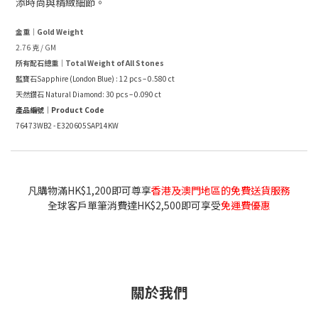
添時尚與精緻細節。
金重｜Gold Weight
2.76 克 / GM
所有配石總重｜Total Weight of All Stones
藍寶石Sapphire
(London Blue)
: 12 pcs – 0.580 ct
天然鑽石 Natural Diamond: 30 pcs – 0.090 ct
產品編號｜Product Code
76473WB2 - E320605SAP14KW
凡購物滿HK$1,200即可尊享
香港及澳門地區的免費送貨服務
全球客戶單筆消費達HK$2,500即可享受
免運費優惠
關於我們