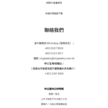
核對IGI證書資料
戒指尺碼指南下載
聯絡我們
客戶服務部 WhatsApp (僅限訊息） /
+852 9107 9926
+852 5114 2017
電郵 /
myjewelry@myjewelry.com.hk
辦公室 聯絡電話 /
( 批發合作查詢及客戶服務基本訊息轉介 ）
＋852 2367 4004
辦公室辦公辦時間
星期一至五
上午十時至下午六時三十分
星期六丶日及公眾假期休息