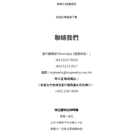
核對IGI證書資料
戒指尺碼指南下載
聯絡我們
客戶服務部 WhatsApp (僅限訊息） /
+852 9107 9926
+852 5114 2017
電郵 /
myjewelry@myjewelry.com.hk
辦公室 聯絡電話 /
( 批發合作查詢及客戶服務基本訊息轉介 ）
＋852 2367 4004
辦公室辦公辦時間
星期一至五
上午十時至下午六時三十分
星期六丶日及公眾假期休息