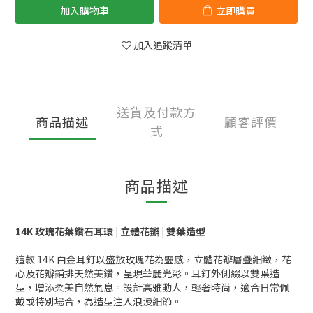
加入購物車
立即購買
加入追蹤清單
送貨及付款方
商品描述
顧客評價
式
商品描述
14K 玫瑰花葉鑽石耳環 | 立體花瓣 | 雙葉造型
這款 14K 白金耳釘以盛放玫瑰花為靈感，立體花瓣層疊細緻，花
心及花瓣鋪排天然美鑽，呈現華麗光彩。耳釘外側綴以雙葉造
型，增添柔美自然氣息。設計高雅動人，輕奢時尚，適合日常佩
戴或特別場合，為造型注入浪漫細節。