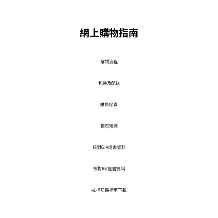
網上購物指南
​購物流程
包裝及配送
維修保養
鑽石知識
核對GIA證書資料
核對IGI證書資料
戒指尺碼指南下載