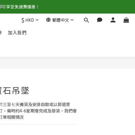
0即可享受免運費優惠！
$
HKD
繁體中文
件
加入我們
立即購買
色寶石吊墜
於三至七天備貨及安排自取或以郵遞寄
訂，需時約4-6星期會完成及發貨，我們會
訂單相關情況