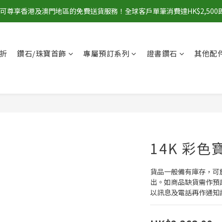
00即可尊享香港及澳門地區的免費送貨服務！全球客戶單筆消費達HK$2,50
折
鑽石/珠寶首飾
專屬預訂系列
證書鑽石
其他配
14K 彩
貨品一般備有庫存，可
出。如商品缺貨需作預
以訊息及電話再作通知