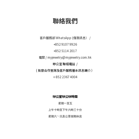
聯絡我們
客戶服務部 WhatsApp (僅限訊息） /
+852 9107 9926
+852 5114 2017
電郵 /
myjewelry@myjewelry.com.hk
辦公室 聯絡電話 /
( 批發合作查詢及客戶服務基本訊息轉介 ）
＋852 2367 4004
辦公室辦公辦時間
星期一至五
上午十時至下午六時三十分
星期六丶日及公眾假期休息