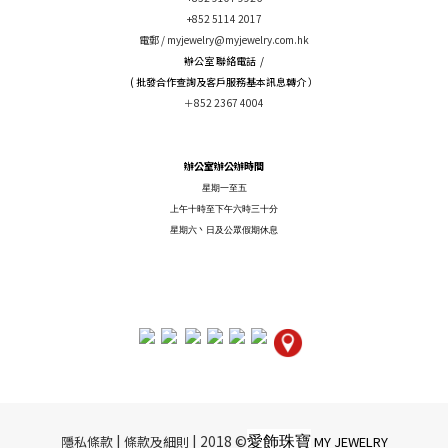
+852 5114 2017
電郵 /
myjewelry@myjewelry.com.hk
辦公室 聯絡電話 /
( 批發合作查詢及客戶服務基本訊息轉介 ）
＋852 2367 4004
辦公室辦公辦時間
星期一至五
上午十時至下午六時三十分
星期六丶日及公眾假期休息
愛飾珠寶
|​ ​
| 2018 ©
隱私條款
條款及細則
MY JEWELRY