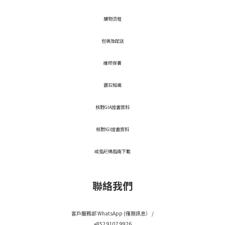
​購物流程
包裝及配送
維修保養
鑽石知識
核對GIA證書資料
核對IGI證書資料
戒指尺碼指南下載
聯絡我們
客戶服務部 WhatsApp (僅限訊息） /
+852 9107 9926