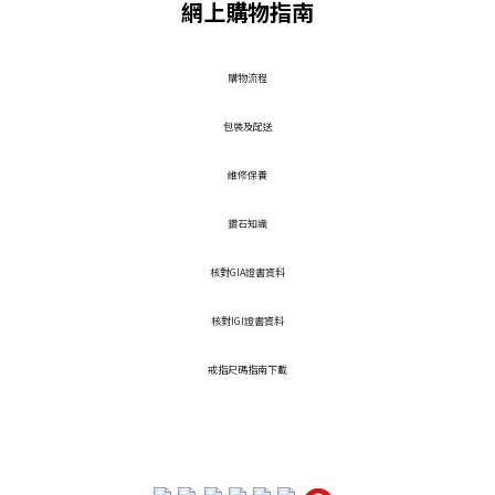
網上購物指南
​購物流程
包裝及配送
維修保養
鑽石知識
核對GIA證書資料
核對IGI證書資料
戒指尺碼指南下載