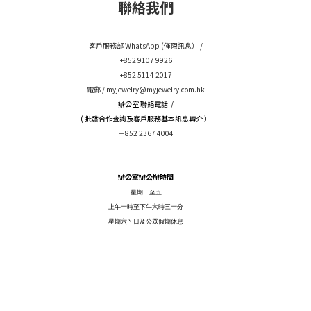
聯絡我們
客戶服務部 WhatsApp (僅限訊息） /
+852 9107 9926
+852 5114 2017
電郵 /
myjewelry@myjewelry.com.hk
辦公室 聯絡電話 /
( 批發合作查詢及客戶服務基本訊息轉介 ）
＋852 2367 4004
辦公室辦公辦時間
星期一至五
上午十時至下午六時三十分
星期六丶日及公眾假期休息