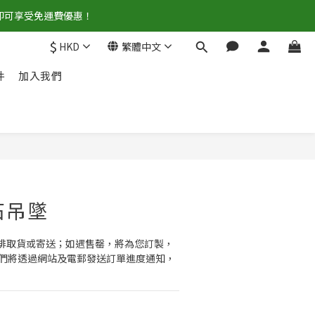
0即可享受免運費優惠！
$
HKD
繁體中文
件
加入我們
立即購買
石吊墜
安排取貨或寄送；如遇售罄，將為您訂製，
。我們將透過網站及電郵發送訂單進度通知，