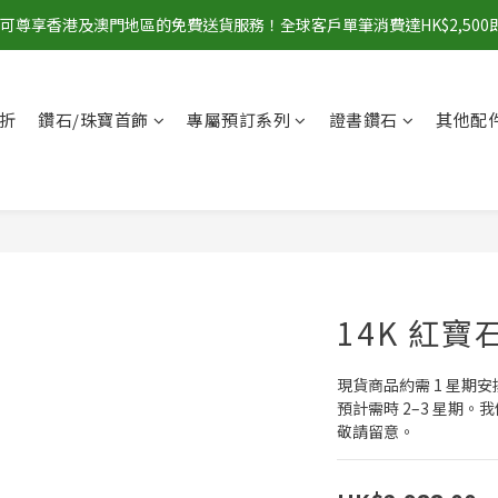
00即可尊享香港及澳門地區的免費送貨服務！全球客戶單筆消費達HK$2,50
折
鑽石/珠寶首飾
專屬預訂系列
證書鑽石
其他配
14K 紅寶
現貨商品約需 1 星期
預計需時 2–3 星期
敬請留意。