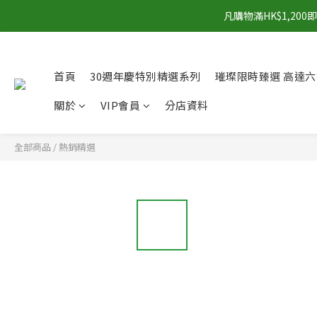
凡購物滿HK$1,2
首頁
30週年慶特別精選系列
璀璨限時臻選 高達六
關於
VIP會員
分店資料
全部商品
/
熱銷精選