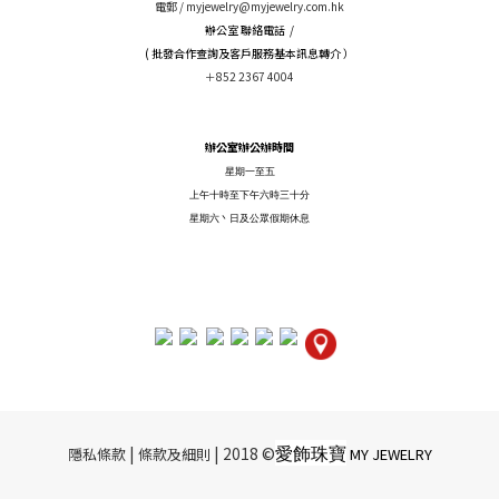
電郵 /
myjewelry@myjewelry.com.hk
辦公室 聯絡電話 /
( 批發合作查詢及客戶服務基本訊息轉介 ）
＋852 2367 4004
辦公室辦公辦時間
星期一至五
上午十時至下午六時三十分
星期六丶日及公眾假期休息
愛飾珠寶
|​ ​
| 2018 ©
隱私條款
條款及細則
MY JEWELRY