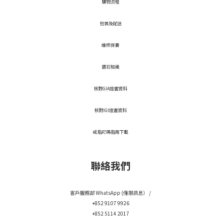
​購物流程
包裝及配送
維修保養
鑽石知識
核對GIA證書資料
核對IGI證書資料
戒指尺碼指南下載
聯絡我們
客戶服務部 WhatsApp (僅限訊息） /
+852 9107 9926
+852 5114 2017