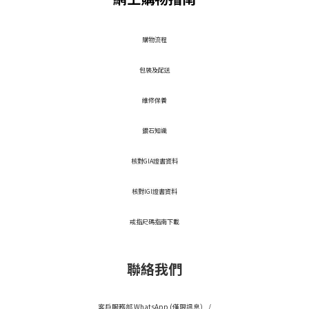
​購物流程
包裝及配送
維修保養
鑽石知識
核對GIA證書資料
核對IGI證書資料
戒指尺碼指南下載
聯絡我們
客戶服務部 WhatsApp (僅限訊息） /