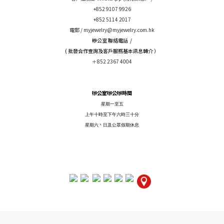
+852 9107 9926
+852 5114 2017
電郵 /
myjewelry@myjewelry.com.hk
辦公室 聯絡電話 /
( 批發合作查詢及客戶服務基本訊息轉介 ）
＋852 2367 4004
辦公室辦公辦時間
星期一至五
上午十時至下午六時三十分
星期六丶日及公眾假期休息