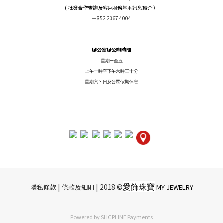
( 批發合作查詢及客戶服務基本訊息轉介 ）
＋852 2367 4004
辦公室辦公辦時間
星期一至五
上午十時至下午六時三十分
星期六丶日及公眾假期休息
愛飾珠寶
|​ ​
| 2018 ©
隱私條款
條款及細則
MY JEWELRY
Powered by
SHOPLINE Payments