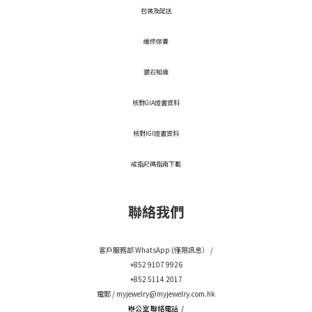
包裝及配送
維修保養
鑽石知識
核對GIA證書資料
核對IGI證書資料
戒指尺碼指南下載
聯絡我們
客戶服務部 WhatsApp (僅限訊息） /
+852 9107 9926
+852 5114 2017
電郵 /
myjewelry@myjewelry.com.hk
辦公室 聯絡電話 /