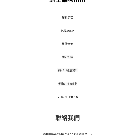
​購物流程
包裝及配送
維修保養
鑽石知識
核對GIA證書資料
核對IGI證書資料
戒指尺碼指南下載
聯絡我們
客戶服務部 WhatsApp (僅限訊息） /