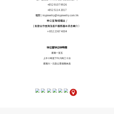
+852 9107 9926
+852 5114 2017
電郵 /
myjewelry@myjewelry.com.hk
辦公室 聯絡電話 /
( 批發合作查詢及客戶服務基本訊息轉介 ）
＋852 2367 4004
辦公室辦公辦時間
星期一至五
上午十時至下午六時三十分
星期六丶日及公眾假期休息