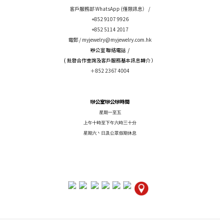
客戶服務部 WhatsApp (僅限訊息） /
+852 9107 9926
+852 5114 2017
電郵 /
myjewelry@myjewelry.com.hk
辦公室 聯絡電話 /
( 批發合作查詢及客戶服務基本訊息轉介 ）
＋852 2367 4004
辦公室辦公辦時間
星期一至五
上午十時至下午六時三十分
星期六丶日及公眾假期休息