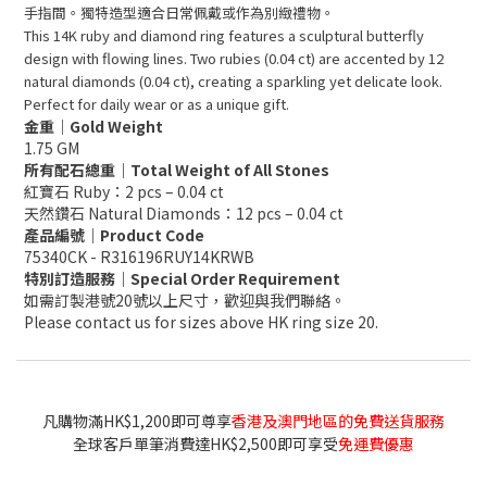
手指間。獨特造型適合日常佩戴或作為別緻禮物。
This 14K ruby and diamond ring features a sculptural butterfly
design with flowing lines. Two rubies (0.04 ct) are accented by 12
natural diamonds (0.04 ct), creating a sparkling yet delicate look.
Perfect for daily wear or as a unique gift.
金重｜Gold Weight
1.75 GM
所有配石總重｜Total Weight of All Stones
紅寶石 Ruby：2 pcs – 0.04 ct
天然鑽石 Natural Diamonds：12 pcs – 0.04 ct
產品編號｜Product Code
75340CK - R316196RUY14KRWB
特別訂造服務｜Special Order Requirement
如需訂製港號20號以上尺寸，歡迎與我們聯絡。
Please contact us for sizes above HK ring size 20.
凡購物滿HK$1,200即可尊享
香港及澳門地區的免費送貨服務
全球客戶單筆消費達HK$2,500即可享受
免運費優惠