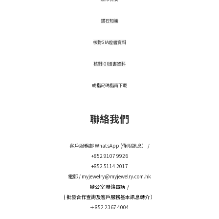
鑽石知識
核對GIA證書資料
核對IGI證書資料
戒指尺碼指南下載
聯絡我們
客戶服務部 WhatsApp (僅限訊息） /
+852 9107 9926
+852 5114 2017
電郵 /
myjewelry@myjewelry.com.hk
辦公室 聯絡電話 /
( 批發合作查詢及客戶服務基本訊息轉介 ）
＋852 2367 4004