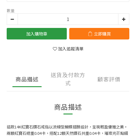
數量
加入購物車
立即購買
加入追蹤清單
送貨及付款方
商品描述
顧客評價
式
商品描述
這款14K紅寶石鑽石戒指以流線型蝴蝶翅膀設計，呈現輕盈優雅之美。
兩顆紅寶石總重0.04卡，搭配12顆天然鑽石共重0.04卡，璀璨光芒點綴