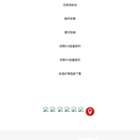
包裝及配送
維修保養
鑽石知識
核對GIA證書資料
核對IGI證書資料
戒指尺碼指南下載