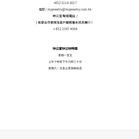
+852 5114 2017
電郵 /
myjewelry@myjewelry.com.hk
辦公室 聯絡電話 /
( 批發合作查詢及客戶服務基本訊息轉介 ）
＋852 2367 4004
辦公室辦公辦時間
星期一至五
上午十時至下午六時三十分
星期六丶日及公眾假期休息