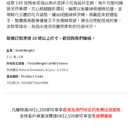
這款 14K 玫瑰金戒指以兩朵並排小花為設計主題，每片花瓣均鋪
排天然美鑽，花心點綴圓形鑽石，輪廓以金屬線條細緻包邊，呈
現輕巧立體的花卉姿態。纖幼戒圈線條流暢，佩戴起來舒適貼
手，整體風格甜美優雅又不失精緻質感。適合日常配搭或約會、
派對等場合，為指尖增添亮麗而柔和的花語光芒。​
如需訂製港號 20 號以上尺寸，歡迎與我們聯絡。
金重｜Gold Weight
2.12 克 / GM
所有配石總重｜Total Weight of All Stones
天然鑽石 Natural Diamonds: 42 pcs – 0.126 ct
產品編號｜Product Code
75568CD - R319087DIA14KRW
凡購物滿HK$1,200即可尊享
香港及澳門地區的免費送貨服務
全球客戶單筆消費達HK$2,500即可享受
免運費優惠