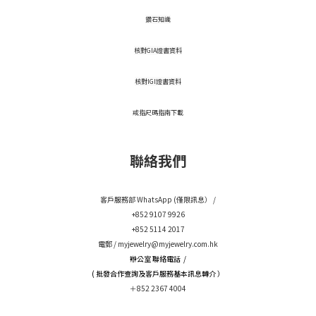
鑽石知識
核對GIA證書資料
核對IGI證書資料
戒指尺碼指南下載
聯絡我們
客戶服務部 WhatsApp (僅限訊息） /
+852 9107 9926
+852 5114 2017
電郵 /
myjewelry@myjewelry.com.hk
辦公室 聯絡電話 /
( 批發合作查詢及客戶服務基本訊息轉介 ）
＋852 2367 4004