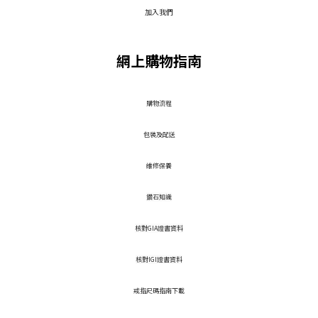
加入我們
網上購物指南
​購物流程
包裝及配送
維修保養
鑽石知識
核對GIA證書資料
核對IGI證書資料
戒指尺碼指南下載