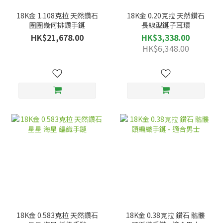
18K金 1.108克拉 天然鑽石
18K金 0.20克拉 天然鑽石
圈圈幾何排鑽手鏈
長線型鏈子耳環
HK$21,678.00
HK$3,338.00
HK$6,348.00
18K金 0.583克拉 天然鑽石
18K金 0.38克拉 鑽石 骷髏