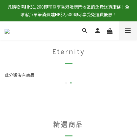
凡購物滿HK$1,200即可尊享香港及澳門地區的免費送貨服務！全
球客戶單筆消費達HK$2,500即可享受免運費優惠！
Eternity
此分類沒有商品
精選商品