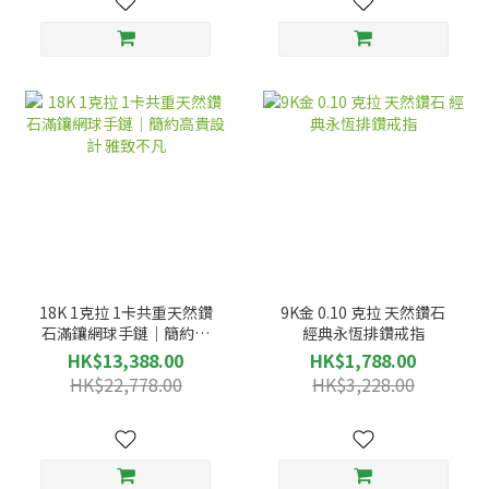
18K 1克拉 1卡共重天然鑽
9K金 0.10 克拉 天然鑽石
石滿鑲網球手鏈｜簡約高
經典永恆排鑽戒指
貴設計 雅致不凡
HK$13,388.00
HK$1,788.00
HK$22,778.00
HK$3,228.00